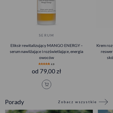
SERUM
Eliksir rewitalizujący MANGO ENERGY –
Krem rozś
serum nawilżające i rozświetlające, energia
reswera
owoców
skó
4.9
od 79,00 zł
Porady
Zobacz wszystkie