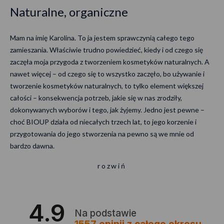
Naturalne, organiczne
Mam na imię Karolina. To ja jestem sprawczynią całego tego
zamieszania. Właściwie trudno powiedzieć, kiedy i od czego się
zaczęła moja przygoda z tworzeniem kosmetyków naturalnych. A
nawet więcej – od czego się to wszystko zaczęło, bo używanie i
tworzenie kosmetyków naturalnych, to tylko element większej
całości – konsekwencja potrzeb, jakie się w nas zrodziły,
dokonywanych wyborów i tego, jak żyjemy. Jedno jest pewne –
choć BIOUP działa od niecałych trzech lat, to jego korzenie i
przygotowania do jego stworzenia na pewno są we mnie od
bardzo dawna.
rozwiń
Będąc jeszcze przed studiami spędziłam parę miesięcy w Bawarii i
tamtejsze podejście do dbania o otoczenie, świadomość i
odpowiedzialność konsumentów (to tam widziałam, jak ludzie
4.9
odpakowują przy kasach kosmetyki i zostawiają tekturowe
Na podstawie
opakowania kasjerce zabierając tylko zawartość – aby dać sygnał