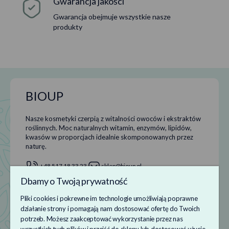
Gwarancja jakości
tworzę były dla Was źródłem zadowolenia i aby dzięki nim Wasza
skóra piękniała z dnia na dzień. Nic nie daje większej satysfakcji niż
Gwarancja obejmuje wszystkie nasze
produkty
parę zdań od którejś z Was – napisanych w mailu czy rzuconych na
targach – że działa, że super, że najlepsze. Wtedy właśnie rosną
skrzydła.
BIOUP
Nasze kosmetyki czerpią z witalności owoców i ekstraktów
roślinnych. Moc naturalnych witamin, enzymów, lipidów,
kwasów w proporcjach idealnie skomponowanych przez
naturę.
+48 517 18 33 23
sklep@bioup.pl
Dbamy o Twoją prywatność
Pliki cookies i pokrewne im technologie umożliwiają poprawne
Informacje
działanie strony i pomagają nam dostosować ofertę do Twoich
potrzeb. Możesz zaakceptować wykorzystanie przez nas
Obsługa klienta