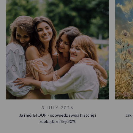
3 JULY 2026
Ja i mój BIOUP - opowiedz swoją historię i
Jak
zdobądź zniżkę 30%