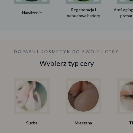
Regeneracja i
Anti-aging
Nawilżenie
odbudowa bariery
p/zmar
DOPASUJ KOSMETYK DO SWOJEJ CERY
Wybierz typ cery
Sucha
Mieszana
Tł