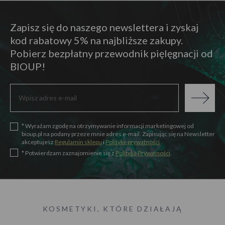
Zapisz się do naszego newslettera i zyskaj
kod rabatowy 5% na najbliższe zakupy.
Pobierz bezpłatny przewodnik pięlęgnacji od
BIOUP!
* Wyrażam zgodę na otrzymywanie informacji marketingowej od
bioup.pl na podany przeze mnie adres e-mail. Zapisując się na Newsletter
akceptujesz
Regulamin sklepu
i
Politykę prywatności
* Potwierdzam zaznajomienie się z
Polityką Prywatności
.
KOSMETYKI, KTÓRE DZIAŁAJĄ