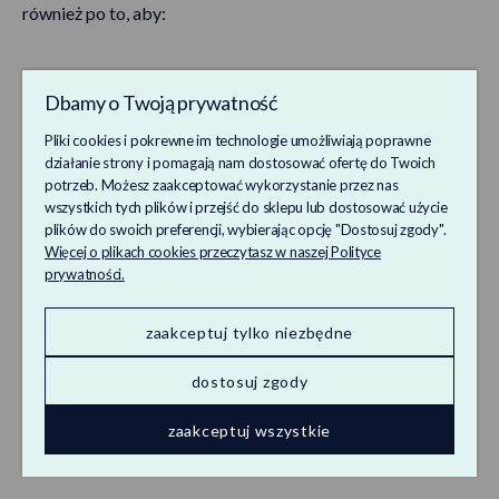
również po to, aby:
poznawać Twoje preferencje, co umożliwia nam
Dbamy o Twoją prywatność
wyświetlanie odpowiednich i dostosowanych do
Pliki cookies i pokrewne im technologie umożliwiają poprawne
Twoich oczekiwań treści;
działanie strony i pomagają nam dostosować ofertę do Twoich
potrzeb. Możesz zaakceptować wykorzystanie przez nas
analizować w jaki sposób Użytkownicy korzystają z,
wszystkich tych plików i przejść do sklepu lub dostosować użycie
co pozwala nam na ciągłe udoskonalanie jej
plików do swoich preferencji, wybierając opcję "Dostosuj zgody".
Więcej o plikach cookies przeczytasz w naszej Polityce
funkcjonalności; zbieramy w tym celu wyłącznie
prywatności.
informacje statystyczne;
optymalizować działanie naszego Serwisu.
zaakceptuj tylko niezbędne
dostosuj zgody
Jakie rodzaje plików cookie stosujemy?
zaakceptuj wszystkie
Na naszym Serwisie korzystamy z różnych plików cookie.