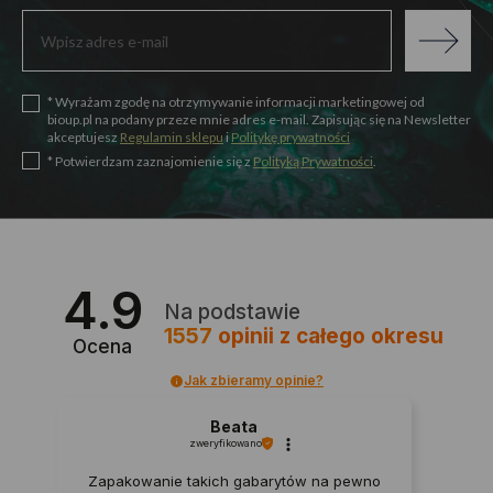
* Wyrażam zgodę na otrzymywanie informacji marketingowej od
bioup.pl na podany przeze mnie adres e-mail. Zapisując się na Newsletter
akceptujesz
Regulamin sklepu
i
Politykę prywatności
* Potwierdzam zaznajomienie się z
Polityką Prywatności
.
4.9
Na podstawie
1557
opinii
z całego okresu
Ocena
Jak zbieramy opinie?
Beata
zweryfikowano
Zapakowanie takich gabarytów na pewno