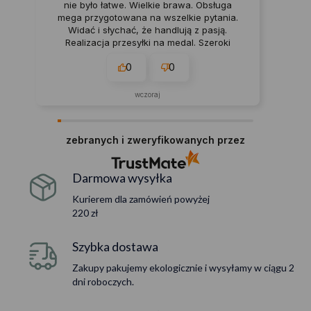
nie było łatwe. Wielkie brawa. Obsługa
mega przygotowana na wszelkie pytania.
Widać i słychać, że handlują z pasją.
Realizacja przesyłki na medal. Szeroki
asortyment, dużo nowości, a na dodatek
0
0
częste promocje. Lubię to. 💯
wczoraj
zebranych i zweryfikowanych przez
Darmowa wysyłka
Kurierem dla zamówień powyżej
220 zł
Szybka dostawa
Zakupy pakujemy ekologicznie i wysyłamy w ciągu 2
dni roboczych.