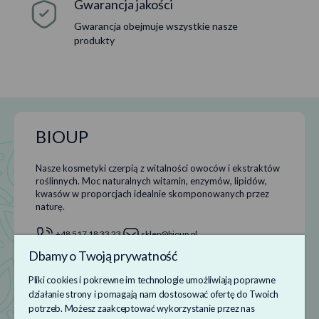
Gwarancja jakości
Gwarancja obejmuje wszystkie nasze
produkty
BIOUP
Nasze kosmetyki czerpią z witalności owoców i ekstraktów
roślinnych. Moc naturalnych witamin, enzymów, lipidów,
kwasów w proporcjach idealnie skomponowanych przez
naturę.
+48 517 18 33 23
sklep@bioup.pl
Dbamy o Twoją prywatność
Pliki cookies i pokrewne im technologie umożliwiają poprawne
Informacje
działanie strony i pomagają nam dostosować ofertę do Twoich
potrzeb. Możesz zaakceptować wykorzystanie przez nas
Obsługa klienta