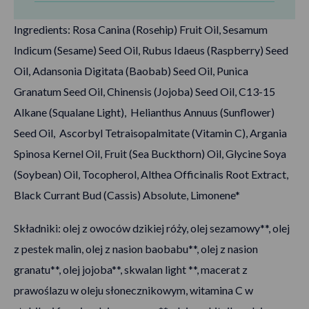
Ingredients: Rosa Canina (Rosehip) Fruit Oil, Sesamum
Indicum (Sesame) Seed Oil, Rubus Idaeus (Raspberry) Seed
Oil, Adansonia Digitata (Baobab) Seed Oil, Punica
Granatum Seed Oil, Chinensis (Jojoba) Seed Oil, C13-15
Alkane (Squalane Light), Helianthus Annuus (Sunflower)
Seed Oil, Ascorbyl Tetraisopalmitate (Vitamin C), Argania
Spinosa Kernel Oil, Fruit (Sea Buckthorn) Oil, Glycine Soya
(Soybean) Oil, Tocopherol, Althea Officinalis Root Extract,
Black Currant Bud (Cassis) Absolute, Limonene*
Składniki: olej z owoców dzikiej róży, olej sezamowy**, olej
z pestek malin, olej z nasion baobabu**, olej z nasion
granatu**, olej jojoba**, skwalan light **, macerat z
prawoślazu w oleju słonecznikowym, witamina C w