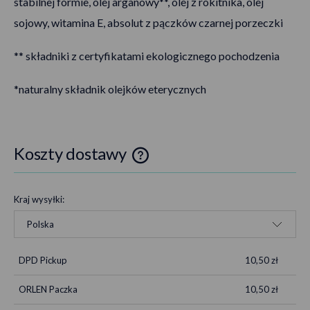
stabilnej formie, olej arganowy**, olej z rokitnika, olej
sojowy, witamina E, absolut z pączków czarnej porzeczki
** składniki z certyfikatami ekologicznego pochodzenia
*naturalny składnik olejków eterycznych
Koszty dostawy
Cena nie zawiera ewentualnych kosztów płatności
Kraj wysyłki:
DPD Pickup
10,50 zł
ORLEN Paczka
10,50 zł