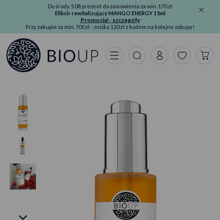
Do środy 5.08 prezent do zamówienia za min. 170 zł
Eliksir rewitalizujący MANGO ENERGY 15ml
Promocja!- szczegóły
Przy zakupie za min. 700 zł - zniżka 120 zł z kodem na kolejne zakupy!