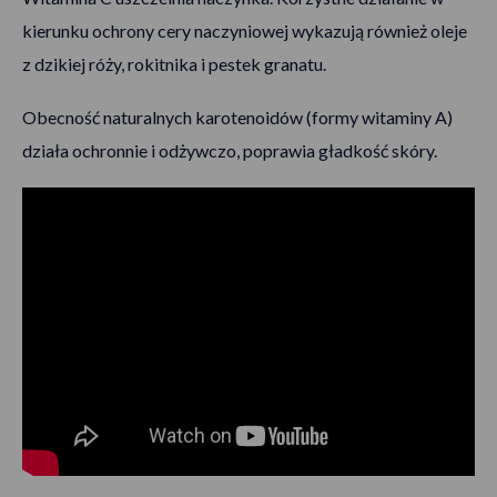
kierunku ochrony cery naczyniowej wykazują również oleje
z dzikiej róży, rokitnika i pestek granatu.
Obecność naturalnych karotenoidów (formy witaminy A)
działa ochronnie i odżywczo, poprawia gładkość skóry.