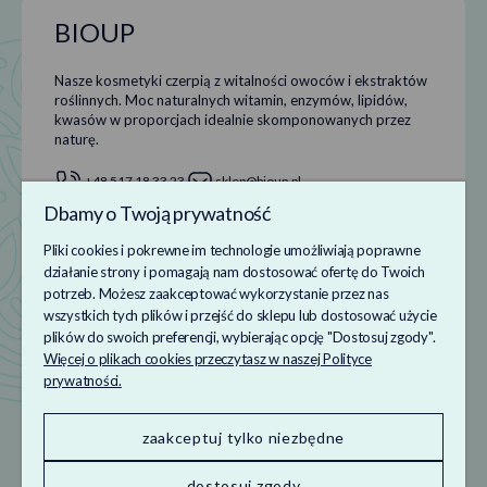
BIOUP
Nasze kosmetyki czerpią z witalności owoców i ekstraktów
roślinnych. Moc naturalnych witamin, enzymów, lipidów,
kwasów w proporcjach idealnie skomponowanych przez
naturę.
+48 517 18 33 23
sklep@bioup.pl
Dbamy o Twoją prywatność
Pliki cookies i pokrewne im technologie umożliwiają poprawne
Informacje
działanie strony i pomagają nam dostosować ofertę do Twoich
potrzeb. Możesz zaakceptować wykorzystanie przez nas
Obsługa klienta
wszystkich tych plików i przejść do sklepu lub dostosować użycie
plików do swoich preferencji, wybierając opcję "Dostosuj zgody".
Twoje konto
Więcej o plikach cookies przeczytasz w naszej Polityce
prywatności.
zaakceptuj tylko niezbędne
Made with
by Mamezi
dostosuj zgody