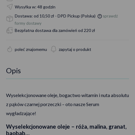
Wysyłka w:
48 godzin
Dostawa:
od 10,50 zł
- DPD Pickup
(Polska)
sprawdź
Cena nie zawiera ewentualnych kosztów płatności
formy dostawy
Bezpłatna dostawa dla zamówień od 220 zł
poleć znajomemu
zapytaj o produkt
Opis
Wyselekcjonowane oleje, bogactwo witamin i nuta absolutu
z pąków czarnej porzeczki – oto nasze Serum
wygładzające!
Wyselekcjonowane oleje – róża, malina, granat,
baobab…