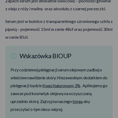
Zapach serum jest delikatnie owocowy – pochodzi głównie
z oleju z róży i maliny oraz absolutu z czarnej porzeczki.
Serum jest w butelce z transparentnego szronionego szkła z
pipetą – pojemność 15ml w cenie 48zł oraz pojemność 30ml
w cenie 85zł.
Wskazówka BIOUP
Przy codziennej pielęgnacji serum olejowym zadbaj o
właściwe nawilżenie skóry. Niezawodnym dodatkiem do
pielęgnacji będzie
Kwas hialuronowy 3%
. Aplikujemy go
zawsze pod kosmetyk olejowy na oczyszczoną
uprzednio skórę. Zajrzyj na naszego
bloga
aby
przeczytać o tym nieco więcej.