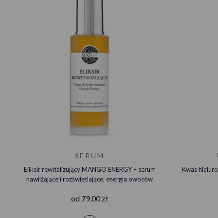
SERUM
Eliksir rewitalizujący MANGO ENERGY – serum
Kwas hialur
nawilżające i rozświetlające, energia owoców
od 79,00 zł