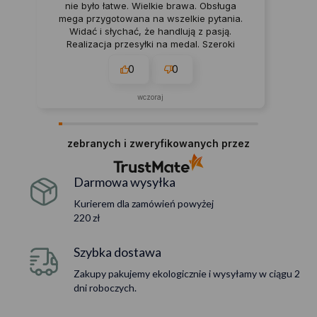
nie było łatwe. Wielkie brawa. Obsługa
mega przygotowana na wszelkie pytania.
Widać i słychać, że handlują z pasją.
Realizacja przesyłki na medal. Szeroki
asortyment, dużo nowości, a na dodatek
0
0
częste promocje. Lubię to. 💯
wczoraj
zebranych i zweryfikowanych przez
Darmowa wysyłka
Kurierem dla zamówień powyżej
220 zł
Szybka dostawa
Zakupy pakujemy ekologicznie i wysyłamy w ciągu 2
dni roboczych.