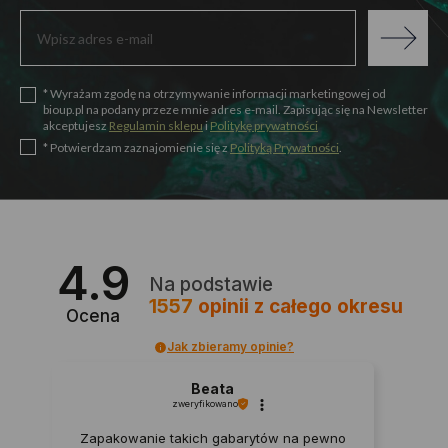
* Wyrażam zgodę na otrzymywanie informacji marketingowej od
bioup.pl na podany przeze mnie adres e-mail. Zapisując się na Newsletter
akceptujesz
Regulamin sklepu
i
Politykę prywatności
* Potwierdzam zaznajomienie się z
Polityką Prywatności
.
4.9
Na podstawie
1557
opinii
z całego okresu
Ocena
Jak zbieramy opinie?
Beata
zweryfikowano
Zapakowanie takich gabarytów na pewno