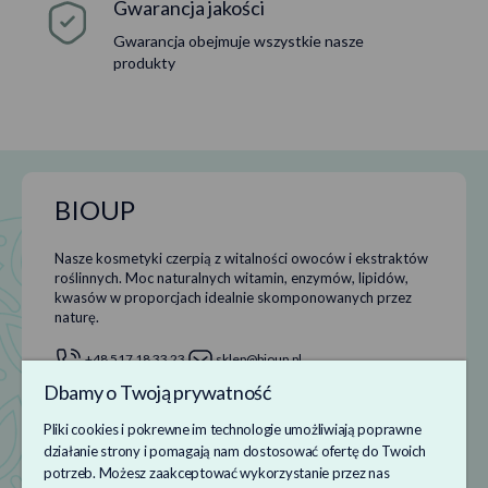
Gwarancja jakości
Gwarancja obejmuje wszystkie nasze
produkty
BIOUP
Nasze kosmetyki czerpią z witalności owoców i ekstraktów
roślinnych. Moc naturalnych witamin, enzymów, lipidów,
kwasów w proporcjach idealnie skomponowanych przez
naturę.
+48 517 18 33 23
sklep@bioup.pl
Dbamy o Twoją prywatność
Pliki cookies i pokrewne im technologie umożliwiają poprawne
Informacje
działanie strony i pomagają nam dostosować ofertę do Twoich
potrzeb. Możesz zaakceptować wykorzystanie przez nas